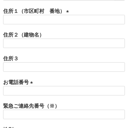
必
住所１（市区町村 番地）
須
)
(
必
住所２（建物名）
須
)
住所３
お電話番号
(
必
緊急ご連絡先番号（※）
須
)