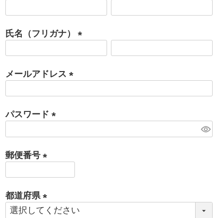
(
必
氏名（フリガナ）
須
)
(
必
メールアドレス
須
)
(
必
パスワード
須
)
(
必
郵便番号
須
)
(
必
都道府県
須
)
(