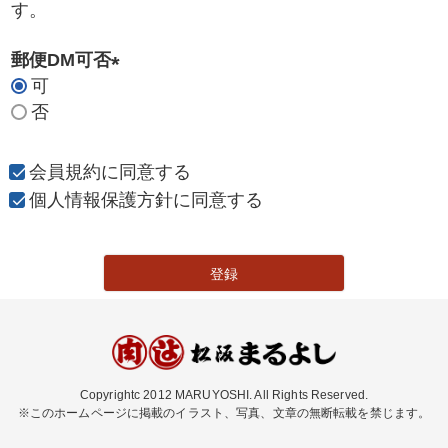
す。
郵便DM可否
可
(
否
必
須
)
会員規約
に同意する
個人情報保護方針
に同意する
登録
Copyrightc 2012 MARUYOSHI. All Rights Reserved.
※このホームページに掲載のイラスト、写真、文章の無断転載を禁じます。