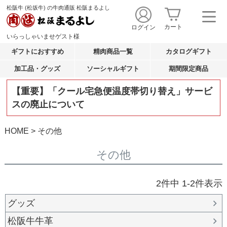
松阪牛 (松坂牛) の牛肉通販 松阪まるよし
カート
ログイン
いらっしゃいませ
ゲスト
様
ギフトにおすすめ
精肉商品一覧
カタログギフト
加工品・グッズ
ソーシャルギフト
期間限定商品
【重要】「クール宅急便温度帯切り替え」サービ
スの廃止について
HOME
その他
その他
2
件中
1
-
2
件表示
グッズ
松阪牛牛革