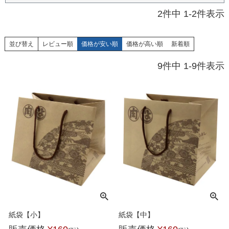
2
件中
1
-
2
件表示
並び替え
レビュー順
価格が安い順
価格が高い順
新着順
9
件中
1
-
9
件表示
紙袋【小】
紙袋【中】