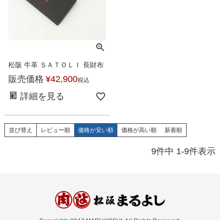
松阪 牛革 ＳＡＴＯＬＩ 長財布
販売価格
¥
42,900
税込
詳細を見る
並び替え
レビュー順
価格が安い順
価格が高い順
新着順
9
件中
1
-
9
件表示