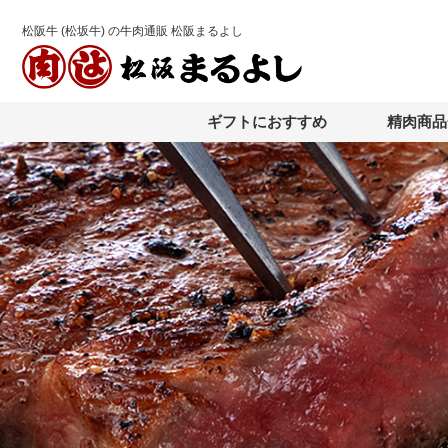
松阪牛 (松坂牛) の牛肉通販 松阪まるよし
ギフトにおすすめ
精肉商品