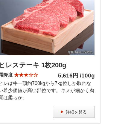
ヒレステーキ 1枚200g
霜降度
★★★☆☆
5,616円 /100g
ヒレは牛一頭約700kgから7kg位しか取れな
い希少価値が高い部位です。キメが細かく肉
質は柔らか。
詳細を見る