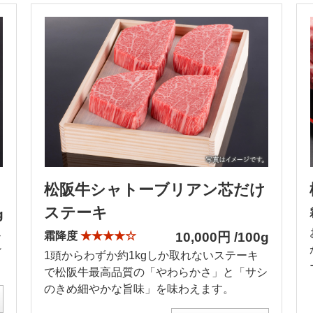
松阪牛シャトーブリアン芯だけ
ステーキ
g
ス
霜降度
★★★★☆
10,000円 /100g
シ
1頭からわずか約1kgしか取れないステーキ
で松阪牛最高品質の「やわらかさ」と「サシ
のきめ細やかな旨味」を味わえます。