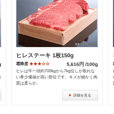
ヒレステーキ 1枚150g
g
霜降度
★★★☆☆
5,616円 /100g
ヒレは牛一頭約700kgから7kg位しか取れな
肉
い希少価値が高い部位です。キメが細かく肉
質は柔らか。
詳細を見る