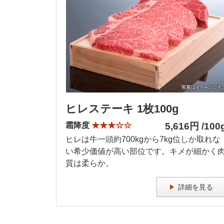
ヒレステーキ 1枚100g
霜降度
★★★☆☆
5,616円 /100
ヒレは牛一頭約700kgから7kg位しか取れな
い希少価値が高い部位です。キメが細かく
質は柔らか。
詳細を見る