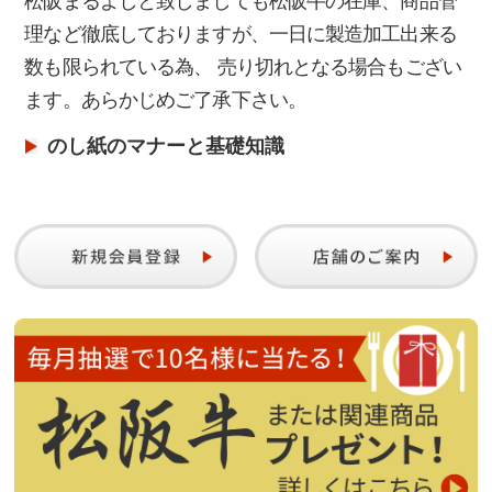
松阪まるよしと致しましても松阪牛の在庫、商品管
理など徹底しておりますが、一日に製造加工出来る
2023/02/02
数も限られている為、 売り切れとなる場合もござい
【重要 ネットワーク機器のメンテナンスのお知ら
ます。あらかじめご了承下さい。
せ。】
のし紙のマナーと基礎知識
2023/01/05
【新年のご挨拶】
2022/10/19
【重要 バージョンアップによるシステムメンテナ
ンスのお知らせ】
2022/10/04
【カタログギフトリニューアルのお知らせ】
2022/09/30
【ご注文に関するお電話でのお問合せ受付時間変更