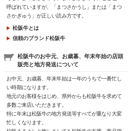
呼ばれていますが、「まつさかうし」または「まつ
【価格改定のお知らせ】
さかぎゅう」が正しい読み方です。
2023/08/09
松阪牛とは
【災害(大雨・台風・地震など)の影響によるお荷物
信頼のブランド松阪牛
のお届けについて】
2023/07/14
松阪牛のお中元、お歳暮、年末年始の店頭
【商品】新商品追加のお知らせ
販売と地方発送について
お中元、お歳暮、年末年始は一年のうちで一番忙し
2023/05/22
【重要 お届け先住所変更（転送）時の運賃収受の
い時期になります。
開始について】
地元のお客様をはじめ、県外からも松阪牛を求めて
多数ご来店いただきます。
2023/03/14
特に年末は松阪牛の地方発送等すべてが重なり大変
【松阪牛ぬいぐるみ】仕様変更と価格改定のお知ら
忙しくなります。
せ】