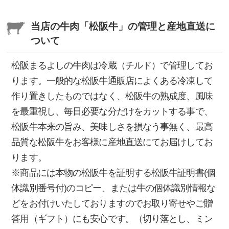
2025/07/10
当店の牛肉「松阪牛」の管理と産地直送に
【重要 バージョンアップによるシステムメンテナ
ついて
ンスのお知らせ】
松阪まるよしの牛肉は冷蔵（チルド）で管理してお
2025/05/08
ります。一般的な松阪牛通販店によくある冷凍して
【公式インスタグラムアカウント開設のお知らせ】
作り置きしたものではなく、松阪牛の熟成度、風味
を最重視し、毎日必要な分だけをカットする事で、
2025/05/08
松阪牛本来の旨み、美味しさを損なう事無く、最高
【重要 システムメンテナンスのお知らせ】
品質な松阪牛をお客様に産地直送にてお届けしてお
2024/08/26
ります。
【台風10号の影響によるお荷物のお届けについて】
※商品には本物の松阪牛を証明する松阪牛証明書(個
体識別番号付)のコピー、または牛の個体識別情報な
2024/05/20
どをお付けいたしておりますのでお取り寄せやご贈
【パッケージデザイン変更のお知らせ】
答用（ギフト）にも安心です。（切り落とし、ミン