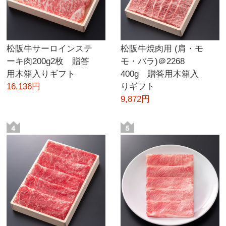
松阪牛サーロインステ
松阪牛焼肉用 (肩・モ
ーキ肉200g2枚 贈答
モ・バラ)＠2268
用木箱入りギフト
400g 贈答用木箱入
16,136円
りギフト
9,872円