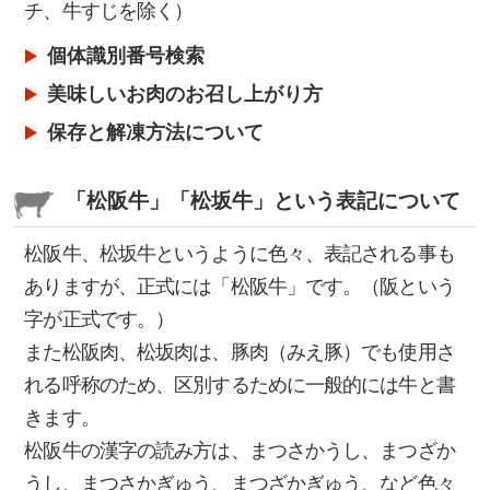
チ、牛すじを除く）
2024/01/05
【新年のご挨拶】
個体識別番号検索
美味しいお肉のお召し上がり方
2024/03/01
保存と解凍方法について
【重要 システムメンテナンスのお知らせ】
2024/01/05
「松阪牛」「松坂牛」という表記について
【新年のご挨拶】
松阪牛、松坂牛というように色々、表記される事も
2023/12/08
ありますが、正式には「松阪牛」です。（阪という
【商品】松阪牛すき焼き肉 (肩ロース・モモ) 2,408
字が正式です。）
円/100gの販売を開始致しました。
また松阪肉、松坂肉は、豚肉（みえ豚）でも使用さ
れる呼称のため、区別するために一般的には牛と書
2023/10/30
きます。
【カタログギフトリニューアルのお知らせ】
松阪牛の漢字の読み方は、まつさかうし、まつざか
うし、まつさかぎゅう、まつざかぎゅう、など色々
2023/10/02