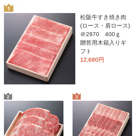
松阪牛すき焼き肉
(ロース・肩ロース)
＠2970 400ｇ
贈答用木箱入りギ
フト
12,680円