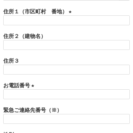
必
住所１（市区町村 番地）
須
)
(
必
住所２（建物名）
須
)
住所３
お電話番号
(
必
緊急ご連絡先番号（※）
須
)