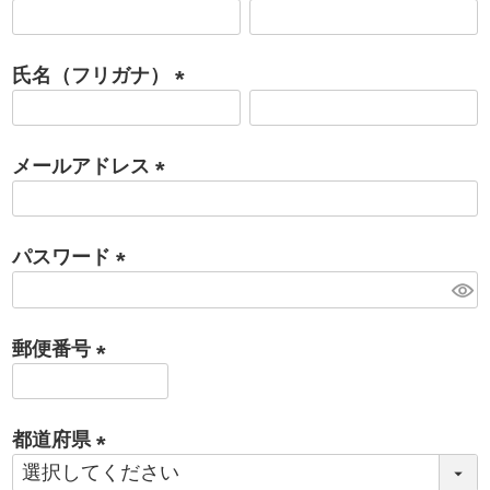
(
必
氏名（フリガナ）
須
)
(
必
メールアドレス
須
)
(
必
パスワード
須
)
(
必
郵便番号
須
)
(
必
都道府県
須
)
(