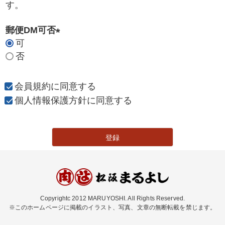
す。
郵便DM可否
可
(
否
必
須
)
会員規約
に同意する
個人情報保護方針
に同意する
登録
Copyrightc 2012 MARUYOSHI. All Rights Reserved.
※このホームページに掲載のイラスト、写真、文章の無断転載を禁じます。