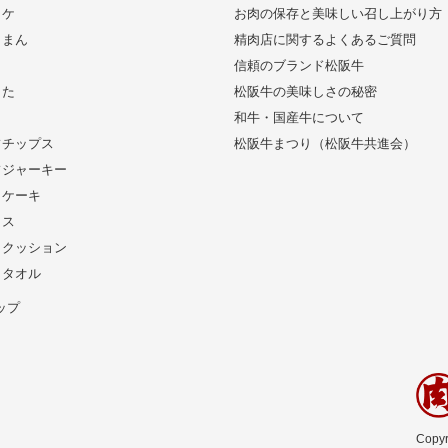
ッケ
お肉の保存と美味しい召し上がり方
きまん
精肉店に関するよくあるご質問
信頼のブランド松阪牛
した
松阪牛の美味しさの秘密
和牛・国産牛について
フチップス
松阪牛まつり（松阪牛共進会）
フジャーキー
りケーキ
イス
りクッション
りタオル
ップ
Copyr