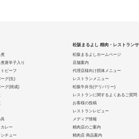
松阪まるよし 精肉・レストラン
れ煮
松阪まるよしホームページ
れ煮唐辛子入り
店舗案内
ストビーフ
代理店様向け団体メニュー
ーグ(生)
レストランメニュー
ーグ(焼成)
松阪牛弁当(デリバリー)
煮
レストランに関するよくあるご質問
煮
お客様の投稿
そ
レストランレビュー
の具
メディア情報
フカレー
精肉店のご案内
フシチュー
精肉店 商品案内