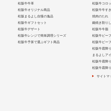
松阪牛牛革
松阪牛コロ
松阪牛オリジナル商品
松阪牛牛す
松阪まるよし自慢の逸品
焼肉のたれ
松阪牛ギフトセット
鋤焼き割り
松阪牛デザート
松阪牛牛脂
松阪牛レンジで簡単調理シリーズ
松阪牛ビー
松阪牛予算で選ぶギフト商品
松阪牛ビー
松阪牛霜降
まるよしア
松阪牛霜降
松阪牛霜降
サイトマ