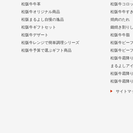
松阪牛牛革
松阪牛コロ
松阪牛オリジナル商品
松阪牛牛す
松阪まるよし自慢の逸品
焼肉のたれ
松阪牛ギフトセット
鋤焼き割り
松阪牛デザート
松阪牛牛脂
松阪牛レンジで簡単調理シリーズ
松阪牛ビー
松阪牛予算で選ぶギフト商品
松阪牛ビー
松阪牛霜降
まるよしア
松阪牛霜降
松阪牛霜降
サイトマ