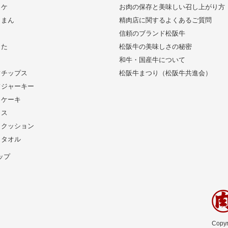
ッケ
お肉の保存と美味しい召し上がり方
きまん
精肉店に関するよくあるご質問
信頼のブランド松阪牛
した
松阪牛の美味しさの秘密
和牛・国産牛について
フチップス
松阪牛まつり（松阪牛共進会）
フジャーキー
りケーキ
イス
りクッション
りタオル
ップ
Copyr