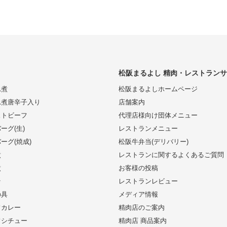
松阪まるよし 精肉・レストラン
れ煮
松阪まるよしホームページ
れ煮唐辛子入り
店舗案内
ストビーフ
代理店様向け団体メニュー
ーグ(生)
レストランメニュー
ーグ(焼成)
松阪牛弁当(デリバリー)
煮
レストランに関するよくあるご質問
煮
お客様の投稿
そ
レストランレビュー
の具
メディア情報
フカレー
精肉店のご案内
フシチュー
精肉店 商品案内