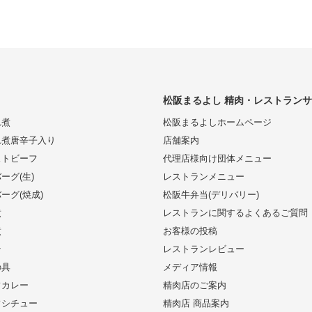
松阪まるよし 精肉・レストラン
れ煮
松阪まるよしホームページ
れ煮唐辛子入り
店舗案内
ストビーフ
代理店様向け団体メニュー
ーグ(生)
レストランメニュー
ーグ(焼成)
松阪牛弁当(デリバリー)
煮
レストランに関するよくあるご質問
煮
お客様の投稿
そ
レストランレビュー
の具
メディア情報
フカレー
精肉店のご案内
フシチュー
精肉店 商品案内