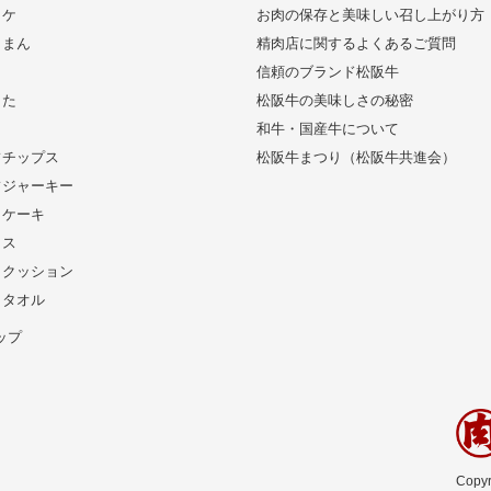
ッケ
お肉の保存と美味しい召し上がり方
きまん
精肉店に関するよくあるご質問
信頼のブランド松阪牛
した
松阪牛の美味しさの秘密
和牛・国産牛について
フチップス
松阪牛まつり（松阪牛共進会）
フジャーキー
りケーキ
イス
りクッション
りタオル
ップ
Copyr