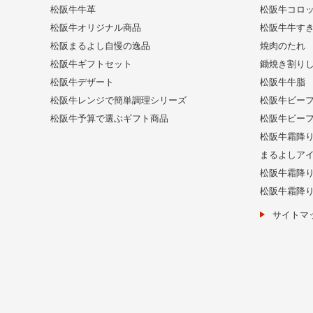
松阪牛牛革
松阪牛コロ
松阪牛オリジナル商品
松阪牛牛す
松阪まるよし自慢の逸品
焼肉のたれ
松阪牛ギフトセット
鋤焼き割り
松阪牛デザート
松阪牛牛脂
松阪牛レンジで簡単調理シリーズ
松阪牛ビー
松阪牛予算で選ぶギフト商品
松阪牛ビー
松阪牛霜降
まるよしア
松阪牛霜降
松阪牛霜降
サイトマ