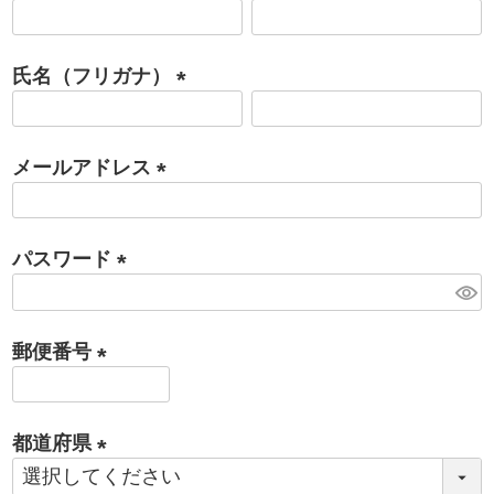
(
必
氏名（フリガナ）
須
)
(
必
メールアドレス
須
)
(
必
パスワード
須
)
(
必
郵便番号
須
)
(
必
都道府県
須
)
(