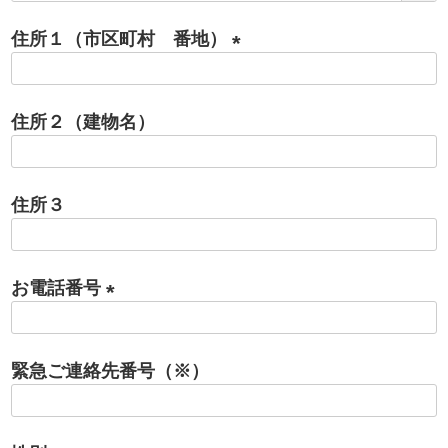
必
住所１（市区町村 番地）
須
)
(
必
住所２（建物名）
須
)
住所３
お電話番号
(
必
緊急ご連絡先番号（※）
須
)