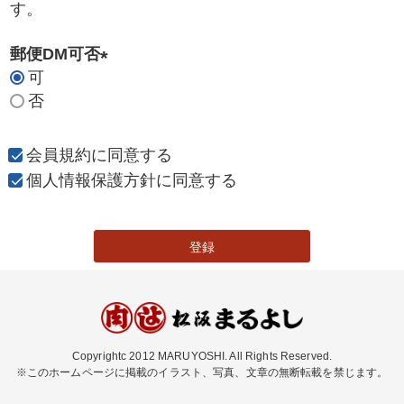
す。
郵便DM可否
可
(
否
必
須
)
会員規約
に同意する
個人情報保護方針
に同意する
登録
Copyrightc 2012 MARUYOSHI. All Rights Reserved.
※このホームページに掲載のイラスト、写真、文章の無断転載を禁じます。