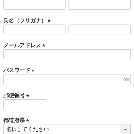
(
必
氏名（フリガナ）
須
)
(
必
メールアドレス
須
)
(
必
パスワード
須
)
(
必
郵便番号
須
)
(
必
都道府県
須
)
(