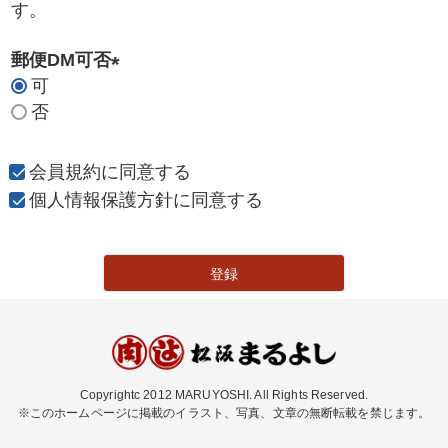
す。
郵便DM可否
可
(
否
必
須
)
会員規約
に同意する
個人情報保護方針
に同意する
登録
Copyrightc 2012 MARUYOSHI. All Rights Reserved.
※このホームページに掲載のイラスト、写真、文章の無断転載を禁じます。