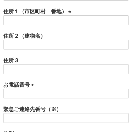
必
住所１（市区町村 番地）
須
)
(
必
住所２（建物名）
須
)
住所３
お電話番号
(
必
緊急ご連絡先番号（※）
須
)