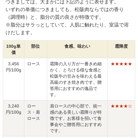
つきましては、大まかには下記のように表せます。
いずれの単価につきましても、松阪肉ならではの香り
（調理時）と、脂分の質の良さが特徴です。
※脂分はサラっとしていて、人肌に触れたり、室温で溶
けだします。
100g単
部位
食感、味わい
霜降度
価
3,456
ロース
霜降の入り方が一番きめ細
★★★★★
円/100g
かく、とろける様な食感と
松阪牛の甘みを味わえる最
高級のすき焼き肉です。贈
答用におすすめの逸品で
す。
3,240
ロー
肩ロースの中心部で、統一
★★★★☆
円/100g
ス・肩
感のある美しい霜降りが特
ロース
徴です。お客様を招いて食
事会やご贈答用におすすめ
です。