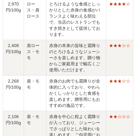
2,970
ロー
とろけるような食感としっ
★★★★☆
円/100g
ス・肩
かりとした赤身の食感がバ
ロース
ランスよく味わえる部位
で、当店のレストランでも
すき焼きとして提供してお
ります。
2,408
肩ロー
赤身の本来の旨味と霜降り
★★★☆☆
円/100g
ス・モ
のとろけるようなジューシ
モ
ーさを楽しめます。贈り物
からご家庭用まで幅広くご
使用いただけます。
2,268
肩・モ
赤身のお肉でも霜降りが全
★★★☆☆
円/100g
モ
体的に入っており、やわら
かくしっかりとした食感を
楽しめます。贈答用にもお
すすめの逸品です。
2,106
肩・モ
赤身を中心に程よく霜降り
★★☆☆☆
円/100g
モ
が入っており、ジューシー
でさっぱりとした味わいを
楽しめます。ご自宅用にお