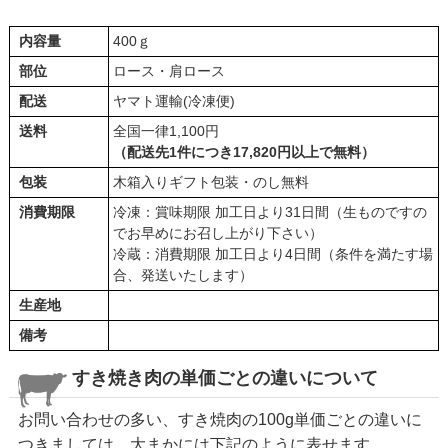
内容量
400ｇ
部位
ロース・肩ロース
配送
ヤマト運輸(冷凍便)
送料
全国一律1,100円
（配送先1件につき17,820円以上で無料）
包装
木箱入りギフト包装・のし無料
消費期限
冷凍：賞味期限 加工日より31日間（生ものですの
でお早めにお召し上がり下さい）
冷蔵：消費期限 加工日より4日間（条件を満たす場
合、発送いたします）
生産地
備考
すき焼き肉の単価ごとの違いについて
お問い合わせの多い、すき焼肉の100g単価ごとの違いに
つきましては、大まかには下記のように表せます。