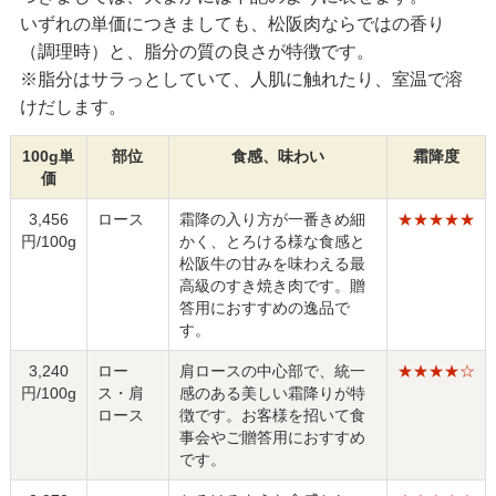
いずれの単価につきましても、松阪肉ならではの香り
（調理時）と、脂分の質の良さが特徴です。
※脂分はサラっとしていて、人肌に触れたり、室温で溶
けだします。
100g単
部位
食感、味わい
霜降度
価
3,456
ロース
霜降の入り方が一番きめ細
★★★★★
円/100g
かく、とろける様な食感と
松阪牛の甘みを味わえる最
高級のすき焼き肉です。贈
答用におすすめの逸品で
す。
3,240
ロー
肩ロースの中心部で、統一
★★★★☆
円/100g
ス・肩
感のある美しい霜降りが特
ロース
徴です。お客様を招いて食
事会やご贈答用におすすめ
です。