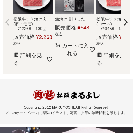
松阪牛すき焼き肉
鋤焼き 割りした
松阪牛すき焼き肉
(肩・モモ)
(ロース)
販売価格
¥
648
＠2268 100ｇ
＠3456 100ｇ
税込
販売価格
¥
2,268
販売価格
¥
3,45
税込
税込
カートに入
れる
詳細を見
詳細を見
る
る
Copyrightc 2012 MARUYOSHI. All Rights Reserved.
※このホームページに掲載のイラスト、写真、文章の無断転載を禁じます。