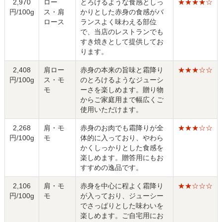
2,970
ロー
とろけるような食感としっ
★★★★☆
円/100g
ス・肩
かりとした赤身の食感がバ
ロース
ランスよく味わえる部位
で、当店のレストランでも
すき焼きとして提供してお
ります。
2,408
肩ロー
赤身の本来の旨味と霜降り
★★★☆☆
円/100g
ス・モ
のとろけるようなジューシ
モ
ーさを楽しめます。贈り物
からご家庭用まで幅広くご
使用いただけます。
2,268
肩・モ
赤身のお肉でも霜降りが全
★★★☆☆
円/100g
モ
体的に入っており、やわら
かくしっかりとした食感を
楽しめます。贈答用にもお
すすめの逸品です。
2,106
肩・モ
赤身を中心に程よく霜降り
★★☆☆☆
円/100g
モ
が入っており、ジューシー
でさっぱりとした味わいを
楽しめます。ご自宅用にお