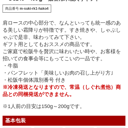
商品番号
m-suki-rk1-hako4
肩ロースの中心部分で、なんといっても統一感のあ
る美しい霜降りが特徴です。すき焼きや、しゃぶし
ゃぶで是非、味わってみて下さい。
ギフト用としてもおススメの商品です。
ご家庭で松阪牛を贅沢に味わいたい時や、お客様を
招いての食事会等にもってこいの一品です。
・牛脂
・パンフレット「美味しいお肉の召し上がり方｣
・松阪牛個体識別番号 付き
※冷凍発送となりますので、常温（しぐれ煮他）商
品との同梱発送ができません。
※1人前の目安は150g～200gです。
基本包装