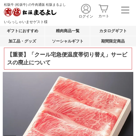
松阪牛 (松坂牛) の牛肉通販 松阪まるよし
カート
ログイン
いらっしゃいませ
ゲスト
様
ギフトにおすすめ
精肉商品一覧
カタログギフト
加工品・グッズ
ソーシャルギフト
期間限定商品
【重要】「クール宅急便温度帯切り替え」サービ
スの廃止について