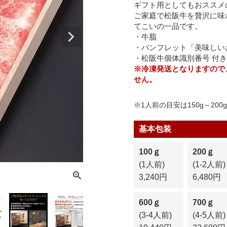
ギフト用としてもおススメ
ご家庭で松阪牛を贅沢に味
てこいの一品です。
・牛脂
・パンフレット「美味しい
・松阪牛個体識別番号 付き
※冷凍発送となりますので
せん。
※1人前の目安は150g～200
基本包装
100ｇ
200ｇ
(1人前)
(1-2人前)
3,240円
6,480円
600ｇ
700ｇ
(3-4人前)
(4-5人前)