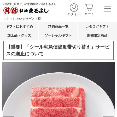
松阪牛 (松坂牛) の牛肉通販 松阪まるよし
カート
ログイン
いらっしゃいませ
ゲスト
様
ギフトにおすすめ
精肉商品一覧
カタログギフト
加工品・グッズ
ソーシャルギフト
期間限定商品
【重要】「クール宅急便温度帯切り替え」サービ
スの廃止について