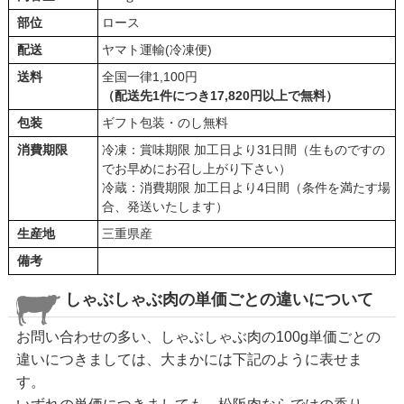
部位
ロース
配送
ヤマト運輸(冷凍便)
送料
全国一律1,100円
（配送先1件につき17,820円以上で無料）
包装
ギフト包装・のし無料
消費期限
冷凍：賞味期限 加工日より31日間（生ものですの
でお早めにお召し上がり下さい）
冷蔵：消費期限 加工日より4日間（条件を満たす場
合、発送いたします）
生産地
三重県産
備考
しゃぶしゃぶ肉の単価ごとの違いについて
お問い合わせの多い、しゃぶしゃぶ肉の100g単価ごとの
違いにつきましては、大まかには下記のように表せま
す。
いずれの単価につきましても、松阪肉ならではの香り