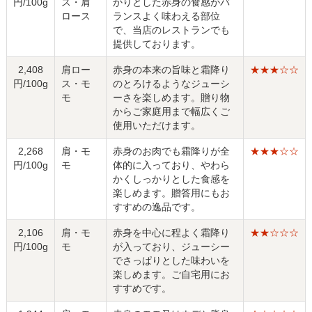
円/100g
ス・肩
かりとした赤身の食感がバ
ロース
ランスよく味わえる部位
で、当店のレストランでも
提供しております。
2,408
肩ロー
赤身の本来の旨味と霜降り
★★★☆☆
円/100g
ス・モ
のとろけるようなジューシ
モ
ーさを楽しめます。贈り物
からご家庭用まで幅広くご
使用いただけます。
2,268
肩・モ
赤身のお肉でも霜降りが全
★★★☆☆
円/100g
モ
体的に入っており、やわら
かくしっかりとした食感を
楽しめます。贈答用にもお
すすめの逸品です。
2,106
肩・モ
赤身を中心に程よく霜降り
★★☆☆☆
円/100g
モ
が入っており、ジューシー
でさっぱりとした味わいを
楽しめます。ご自宅用にお
すすめです。