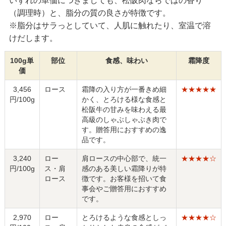
（調理時）と、脂分の質の良さが特徴です。
※脂分はサラっとしていて、人肌に触れたり、室温で溶
けだします。
100g単
部位
食感、味わい
霜降度
価
3,456
ロース
霜降の入り方が一番きめ細
★★★★★
円/100g
かく、とろける様な食感と
松阪牛の甘みを味わえる最
高級のしゃぶしゃぶき肉で
す。贈答用におすすめの逸
品です。
3,240
ロー
肩ロースの中心部で、統一
★★★★☆
円/100g
ス・肩
感のある美しい霜降りが特
ロース
徴です。お客様を招いて食
事会やご贈答用におすすめ
です。
2,970
ロー
とろけるような食感としっ
★★★★☆