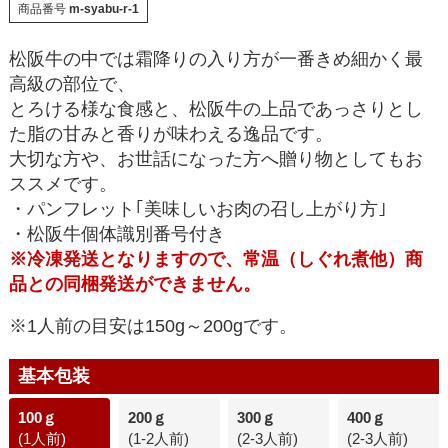
商品番号
m-syabu-r-1
松阪牛の中では霜降りの入り方が一番きめ細かく最
高級の部位で、
とろける様な食感と、松阪牛の上品であっさりとし
た脂の甘みと香りが味わえる逸品です。
大切な方や、お世話になった方へ贈り物としてもお
ススメです。
・パンフレット｢美味しいお肉の召し上がり方｣
・松阪牛個体識別番号付き
※冷凍発送となりますので、常温（しぐれ煮他）商
品との同梱発送ができません。
※1人前の目安は150g～200gです。
基本包装
100ｇ
200ｇ
300ｇ
400ｇ
(1人前)
(1-2人前)
(2-3人前)
(2-3人前)