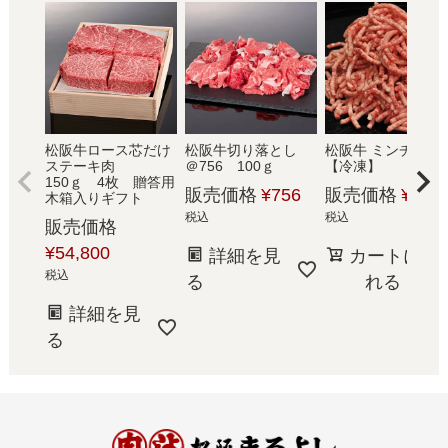
松阪牛ロース芯だけ
松阪牛切り落とし
松阪牛 ミンチ 300
ステーキ肉
＠756 100ｇ
【冷凍】
150ｇ 4枚 贈答用
販売価格
¥
756
販売価格
¥
1,78
木箱入りギフト
税込
税込
販売価格
¥
54,800
詳細を見
カートに入
税込
る
れる
詳細を見
る