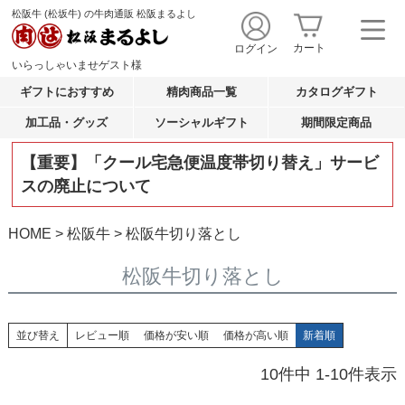
松阪牛 (松坂牛) の牛肉通販 松阪まるよし
カート
ログイン
いらっしゃいませ
ゲスト
様
ギフトにおすすめ
精肉商品一覧
カタログギフト
加工品・グッズ
ソーシャルギフト
期間限定商品
【重要】「クール宅急便温度帯切り替え」サービ
スの廃止について
HOME
松阪牛
松阪牛切り落とし
松阪牛切り落とし
並び替え
レビュー順
価格が安い順
価格が高い順
新着順
10
件中
1
-
10
件表示