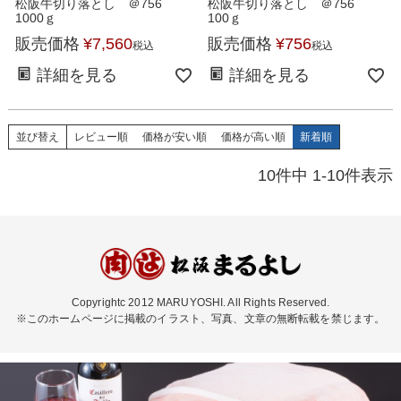
松阪牛切り落とし ＠756
松阪牛切り落とし ＠756
1000ｇ
100ｇ
販売価格
¥
7,560
販売価格
¥
756
税込
税込
詳細を見る
詳細を見る
並び替え
レビュー順
価格が安い順
価格が高い順
新着順
10
件中
1
-
10
件表示
Copyrightc 2012 MARUYOSHI. All Rights Reserved.
※このホームページに掲載のイラスト、写真、文章の無断転載を禁じます。