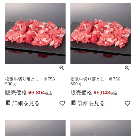
松阪牛切り落とし ＠756
松阪牛切り落とし ＠756
900ｇ
800ｇ
販売価格
¥
6,804
販売価格
¥
6,048
税込
税込
詳細を見る
詳細を見る