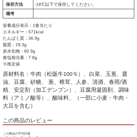
保存方法
-18℃以下で保存してください。
備考
栄養成分表示：1食当たり
エネルギー：671kcal
たんぱく質：36.9g
脂質：29.3g
炭水化物：60.9g
食塩相当量：7.8g
※推定値
原材料名：牛肉（松阪牛100％）、白菜、玉葱、醤
油、豆腐、砂糖、 葱、椎茸、人参、清酒、春雨/酒
精、安定剤（加工デンプン）、豆腐用凝固剤、調味
料（アミノ酸等）、酸味料、（一部に小麦・牛肉・
大豆を含む）
この商品のレビュー