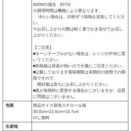
600Wの場合 約7分
※調理時間は機種により異なります。
冷たい場合は、10秒ずつ加熱を追加してくださ
い。
※お召し上がりの際は軽く箸でかき混ぜてお召し
上がりください。
【ご注意】
■ターンテーブルがない場合は、レンジの中央に置
いてください。
■加熱後は容器が熱いので火傷にご注意ください。
■記載しております賞味期限は未開封の状態での期
限ですので、
開封後は直ちにお召し上がりください。
■蓋が加熱時に変形する場合がございますが、品質
に問題はございません。
包装
商品サイズ発泡スチロール箱
30.0cm×22.0cm×10.7cm
のし無料
生産地