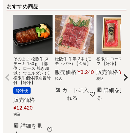
おすすめ商品
そのまま 松阪牛 ス
松阪牛 牛串 3本 (モ
松阪牛 ローストビ
テーキ 150ｇ （部
モ・バラ) 【冷凍】
フ 【冷凍】
位： ロース 焼き加
販売価格
¥
3,240
販売価格
¥
9,72
減： ウェルダン )※
松阪牛個体識別番号
税込
税込
付 【冷凍】
カートに入
詳細を見
冷凍便
れる
る
販売価格
¥
12,420
税込
詳細を見