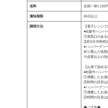
送料
全国一律1,100
賞味期限
45日以上
調理方法
【電子レンジで
●松阪牛ハンバ
①蒸気口のある
②約2分30秒程
●ハンバーグソ
折り畳んだ状態
※必要以上の加
【お湯で温める
●松阪牛ハンバ
①沸騰したお湯
②時間の目安は
●ハンバーグソ
①沸騰したお湯
②時間の目安は
◆ご注意◆