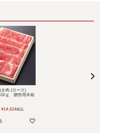
き肉 (ロース)
400ｇ 贈答用木箱
¥
14,624
税込
る