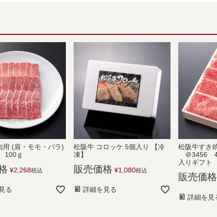
用 (肩・モモ・バラ)
松阪牛 コロッケ 5個入り 【冷
松阪牛すき焼
 100ｇ
凍】
＠3456 
入りギフト
格
販売価格
¥
2,268
¥
1,080
税込
税込
販売価格
見る
詳細を見る
詳細を見