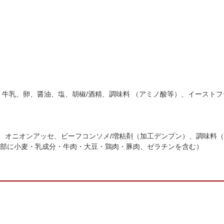
牛乳、卵、醤油、塩、胡椒/酒精、調味料 （アミノ酸等）、イーストフー
プ、オニオンアッセ、ビーフコンソメ/増粘剤（加工デンプン）、調味料
部に小麦・乳成分・牛肉・大豆・鶏肉・豚肉、ゼラチンを含む）