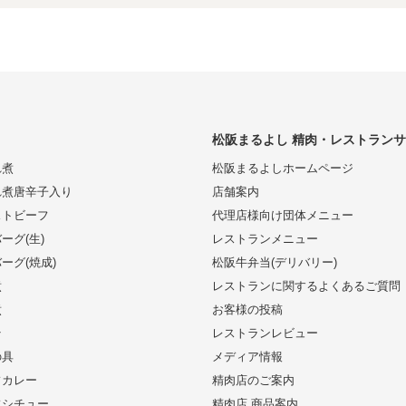
松阪まるよし 精肉・レストラン
れ煮
松阪まるよしホームページ
れ煮唐辛子入り
店舗案内
ストビーフ
代理店様向け団体メニュー
ーグ(生)
レストランメニュー
ーグ(焼成)
松阪牛弁当(デリバリー)
煮
レストランに関するよくあるご質問
煮
お客様の投稿
そ
レストランレビュー
の具
メディア情報
フカレー
精肉店のご案内
フシチュー
精肉店 商品案内