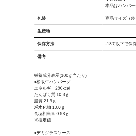
本品はハンバー
包装
商品サイズ（袋）2
生産地
保存方法
-18℃以下で保
備考
栄養成分表示(100ｇ当たり)
●松阪牛ハンバーグ
エネルギー280kcal
たんぱく質 10.8ｇ
脂質 21.9ｇ
炭水化物 10.0ｇ
食塩相当量 0.98ｇ
※推定値
●デミグラスソース