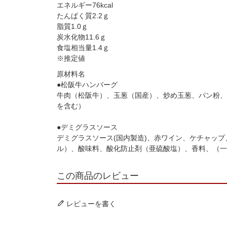
エネルギー76kcal
たんぱく質2.2ｇ
脂質1.0ｇ
炭水化物11.6ｇ
食塩相当量1.4ｇ
※推定値
原材料名
●松阪牛ハンバーグ
牛肉（松阪牛）、玉葱（国産）、炒め玉葱、パン粉、 
を含む）
●デミグラスソース
デミグラスソース(国内製造)、赤ワイン、ケチャッ
ル）、酸味料、酸化防止剤（亜硫酸塩）、香料、（一
この商品のレビュー
レビューを書く