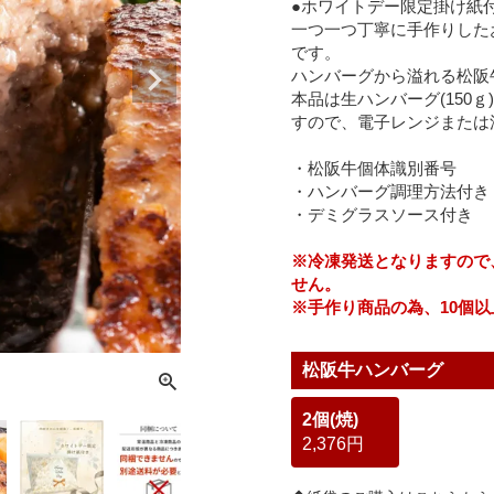
●ホワイトデー限定掛け紙
一つ一つ丁寧に手作りした
です。
ハンバーグから溢れる松阪
本品は生ハンバーグ(150
すので、電子レンジまたは
・松阪牛個体識別番号
・ハンバーグ調理方法付き
・デミグラスソース付き
※冷凍発送となりますので
せん。
※手作り商品の為、10個
松阪牛ハンバーグ
2個(焼)
2,376円