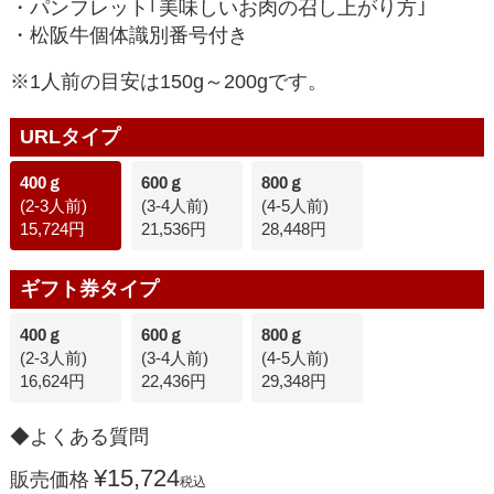
・パンフレット｢美味しいお肉の召し上がり方｣
・松阪牛個体識別番号付き
※1人前の目安は150g～200gです。
URLタイプ
400ｇ
600ｇ
800ｇ
(2-3人前)
(3-4人前)
(4-5人前)
15,724円
21,536円
28,448円
ギフト券タイプ
400ｇ
600ｇ
800ｇ
(2-3人前)
(3-4人前)
(4-5人前)
16,624円
22,436円
29,348円
◆よくある質問
¥
15,724
販売価格
税込