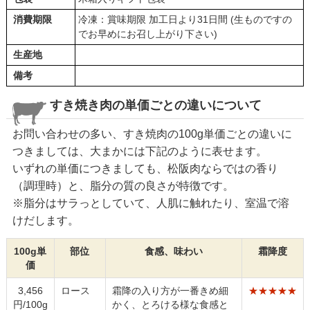
消費期限
冷凍：賞味期限 加工日より31日間 (生ものですの
でお早めにお召し上がり下さい)
生産地
備考
すき焼き肉の単価ごとの違いについて
お問い合わせの多い、すき焼肉の100g単価ごとの違いに
つきましては、大まかには下記のように表せます。
いずれの単価につきましても、松阪肉ならではの香り
（調理時）と、脂分の質の良さが特徴です。
※脂分はサラっとしていて、人肌に触れたり、室温で溶
けだします。
100g単
部位
食感、味わい
霜降度
価
3,456
ロース
霜降の入り方が一番きめ細
★★★★★
円/100g
かく、とろける様な食感と