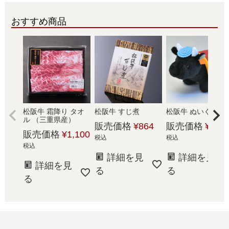
おすすめ商品
松阪牛 霜降り タオ
松阪牛 すじ煮
松阪牛 ぬいぐる
ル （三重県産）
販売価格
¥
864
販売価格
¥
2,20
販売価格
¥
1,100
税込
税込
税込
詳細を見
詳細を見
詳細を見
る
る
る