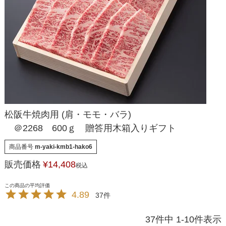
松阪牛焼肉用 (肩・モモ・バラ)
＠2268 600ｇ 贈答用木箱入りギフト
商品番号
m-yaki-kmb1-hako6
販売価格
¥
14,408
税込
4.89
37
37
件中
1
-
10
件表示