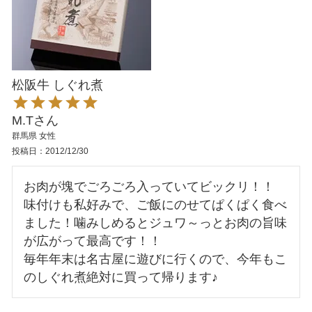
松阪牛 しぐれ煮
M.T
群馬県
女性
投稿日
2012/12/30
お肉が塊でごろごろ入っていてビックリ！！

味付けも私好みで、ご飯にのせてぱくぱく食べ
ました！噛みしめるとジュワ～っとお肉の旨味
が広がって最高です！！

毎年年末は名古屋に遊びに行くので、今年もこ