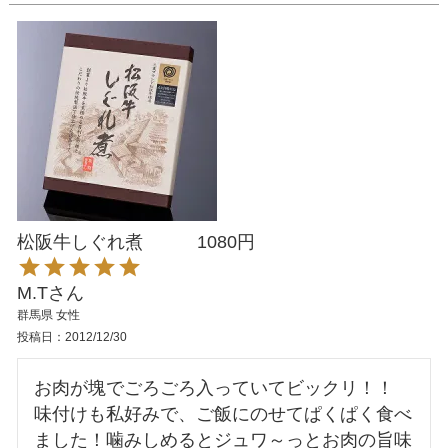
松阪牛しぐれ煮 1080円
M.T
群馬県
女性
投稿日
2012/12/30
お肉が塊でごろごろ入っていてビックリ！！

味付けも私好みで、ご飯にのせてぱくぱく食べ
ました！噛みしめるとジュワ～っとお肉の旨味