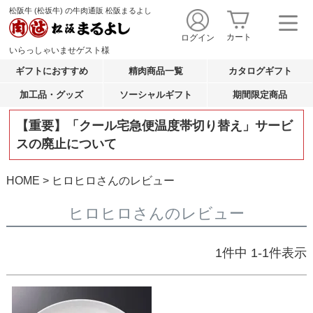
松阪牛 (松坂牛) の牛肉通販 松阪まるよし
カート
ログイン
いらっしゃいませ
ゲスト
様
ギフトにおすすめ
精肉商品一覧
カタログギフト
加工品・グッズ
ソーシャルギフト
期間限定商品
【重要】「クール宅急便温度帯切り替え」サービ
スの廃止について
HOME
ヒロヒロさんのレビュー
ヒロヒロさんのレビュー
1
件中
1
-
1
件表示