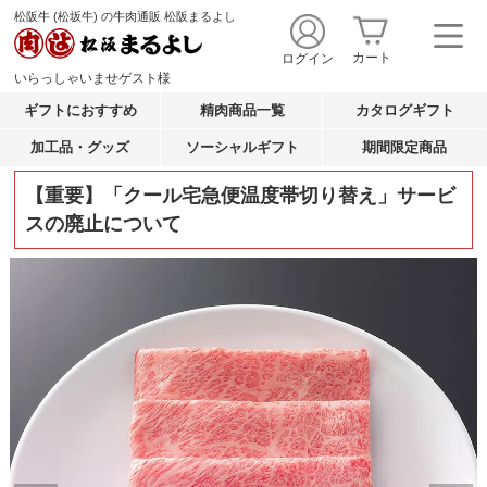
松阪牛 (松坂牛) の牛肉通販 松阪まるよし
カート
ログイン
いらっしゃいませ
ゲスト
様
ギフトにおすすめ
精肉商品一覧
カタログギフト
加工品・グッズ
ソーシャルギフト
期間限定商品
【重要】「クール宅急便温度帯切り替え」サービ
スの廃止について