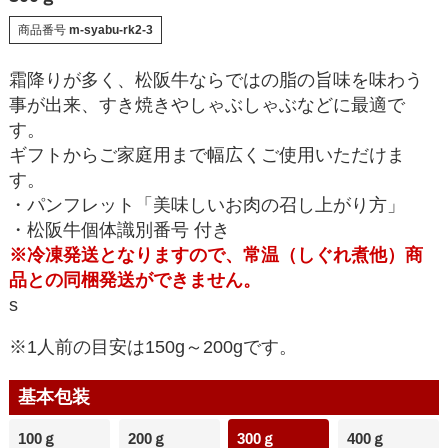
商品番号
m-syabu-rk2-3
霜降りが多く、松阪牛ならではの脂の旨味を味わう
事が出来、すき焼きやしゃぶしゃぶなどに最適で
す。
ギフトからご家庭用まで幅広くご使用いただけま
す。
・パンフレット「美味しいお肉の召し上がり方」
・松阪牛個体識別番号 付き
※冷凍発送となりますので、常温（しぐれ煮他）商
品との同梱発送ができません。
s
※1人前の目安は150g～200gです。
基本包装
100ｇ
200ｇ
300ｇ
400ｇ