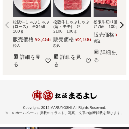
松阪牛しゃぶしゃぶ
松阪牛しゃぶしゃぶ
松阪牛切り落と
(ロース) ＠3456
(肩・モモ) ＠
＠756 100ｇ
100ｇ
2106 100ｇ
販売価格
¥
756
販売価格
¥
3,456
販売価格
¥
2,106
税込
税込
税込
詳細を見
詳細を見
詳細を見
る
る
る
Copyrightc 2012 MARUYOSHI. All Rights Reserved.
※このホームページに掲載のイラスト、写真、文章の無断転載を禁じます。