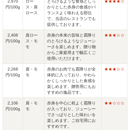
2,970
ロー
とろけるような食感としっ
★★★★☆
円/100g
ス・肩
かりとした赤身の食感がバ
ロース
ランスよく味わえる部位
で、当店のレストランでも
提供しております。
2,408
肩ロー
赤身の本来の旨味と霜降り
★★★☆☆
円/100g
ス・モ
のとろけるようなジューシ
モ
ーさを楽しめます。贈り物
からご家庭用まで幅広くご
使用いただけます。
2,268
肩・モ
赤身のお肉でも霜降りが全
★★★☆☆
円/100g
モ
体的に入っており、やわら
かくしっかりとした食感を
楽しめます。贈答用にもお
すすめの逸品です。
2,106
肩・モ
赤身を中心に程よく霜降り
★★☆☆☆
円/100g
モ
が入っており、ジューシー
でさっぱりとした味わいを
楽しめます。ご自宅用にお
すすめです。