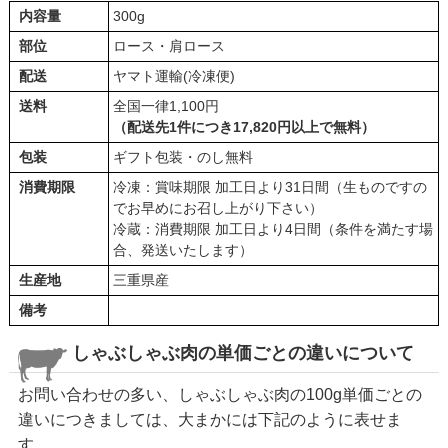
内容量
300g
部位
ロース・肩ロース
配送
ヤマト運輸(冷凍便)
送料
全国一律1,100円
（配送先1件につき17,820円以上で無料）
包装
ギフト包装・のし無料
消費期限
冷凍：賞味期限 加工日より31日間（生ものですの
でお早めにお召し上がり下さい）
冷蔵：消費期限 加工日より4日間（条件を満たす場
合、発送いたします）
生産地
三重県産
備考
しゃぶしゃぶ肉の単価ごとの違いについて
お問い合わせの多い、しゃぶしゃぶ肉の100g単価ごとの
違いにつきましては、大まかには下記のように表せま
す。