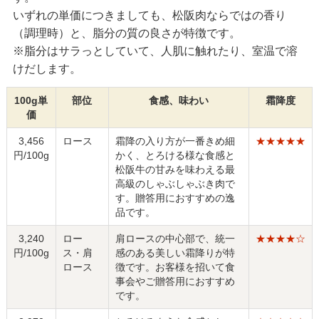
いずれの単価につきましても、松阪肉ならではの香り
（調理時）と、脂分の質の良さが特徴です。
※脂分はサラっとしていて、人肌に触れたり、室温で溶
けだします。
100g単
部位
食感、味わい
霜降度
価
3,456
ロース
霜降の入り方が一番きめ細
★★★★★
円/100g
かく、とろける様な食感と
松阪牛の甘みを味わえる最
高級のしゃぶしゃぶき肉で
す。贈答用におすすめの逸
品です。
3,240
ロー
肩ロースの中心部で、統一
★★★★☆
円/100g
ス・肩
感のある美しい霜降りが特
ロース
徴です。お客様を招いて食
事会やご贈答用におすすめ
です。