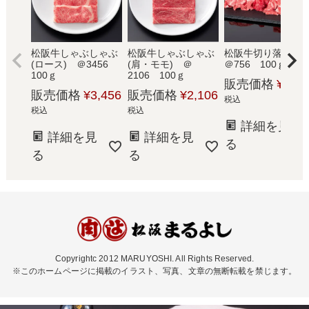
松阪牛しゃぶしゃぶ
松阪牛しゃぶしゃぶ
松阪牛切り落と
(ロース) ＠3456
(肩・モモ) ＠
＠756 100ｇ
100ｇ
2106 100ｇ
販売価格
¥
756
販売価格
¥
3,456
販売価格
¥
2,106
税込
税込
税込
詳細を見
詳細を見
詳細を見
る
る
る
Copyrightc 2012 MARUYOSHI. All Rights Reserved.
※このホームページに掲載のイラスト、写真、文章の無断転載を禁じます。