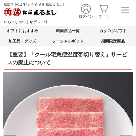
松阪牛 (松坂牛) の牛肉通販 松阪まるよし
カート
ログイン
いらっしゃいませ
ゲスト
様
ギフトにおすすめ
精肉商品一覧
カタログギフト
加工品・グッズ
ソーシャルギフト
期間限定商品
【重要】「クール宅急便温度帯切り替え」サービ
スの廃止について