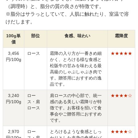
（調理時）と、脂分の質の良さが特徴です。
※脂分はサラっとしていて、人肌に触れたり、室温で溶
けだします。
100g単
部位
食感、味わい
霜降度
価
3,456
ロース
霜降の入り方が一番きめ細
★★★★★
円/100g
かく、とろける様な食感と
松阪牛の甘みを味わえる最
高級のしゃぶしゃぶき肉で
す。贈答用におすすめの逸
品です。
3,240
ロー
肩ロースの中心部で、統一
★★★★☆
円/100g
ス・肩
感のある美しい霜降りが特
ロース
徴です。お客様を招いて食
事会やご贈答用におすすめ
です。
2,970
ロー
とろけるような食感としっ
★★★★☆
円/100g
ス・肩
かりとした赤身の食感がバ