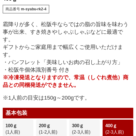
商品番号
m-syabu-rk2-4
霜降りが多く、松阪牛ならではの脂の旨味を味わう
事が出来、すき焼きやしゃぶしゃぶなどに最適で
す。
ギフトからご家庭用まで幅広くご使用いただけま
す。
・パンフレット「美味しいお肉の召し上がり方」
・松阪牛個体識別番号 付き
※冷凍発送となりますので、常温（しぐれ煮他）商
品との同梱発送ができません。
※1人前の目安は150g～200gです。
基本包装
100ｇ
200ｇ
300ｇ
400ｇ
(1人前)
(1-2人前)
(2-3人前)
(2-3人前)