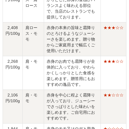
ロース
ランスよく味わえる部位
で、当店のレストランでも
提供しております。
2,408
肩ロー
赤身の本来の旨味と霜降り
★★★☆☆
円/100g
ス・モ
のとろけるようなジューシ
モ
ーさを楽しめます。贈り物
からご家庭用まで幅広くご
使用いただけます。
2,268
肩・モ
赤身のお肉でも霜降りが全
★★★☆☆
円/100g
モ
体的に入っており、やわら
かくしっかりとした食感を
楽しめます。贈答用にもお
すすめの逸品です。
2,106
肩・モ
赤身を中心に程よく霜降り
★★☆☆☆
円/100g
モ
が入っており、ジューシー
でさっぱりとした味わいを
楽しめます。ご自宅用にお
すすめです。
1,944
肩・モ
赤身のモモ又はウデと脂身
★☆☆☆☆