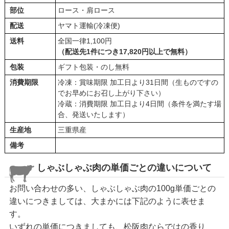
部位
ロース・肩ロース
配送
ヤマト運輸(冷凍便)
送料
全国一律1,100円
（配送先1件につき17,820円以上で無料）
包装
ギフト包装・のし無料
消費期限
冷凍：賞味期限 加工日より31日間（生ものですの
でお早めにお召し上がり下さい）
冷蔵：消費期限 加工日より4日間（条件を満たす場
合、発送いたします）
生産地
三重県産
備考
しゃぶしゃぶ肉の単価ごとの違いについて
お問い合わせの多い、しゃぶしゃぶ肉の100g単価ごとの
違いにつきましては、大まかには下記のように表せま
す。
いずれの単価につきましても、松阪肉ならではの香り