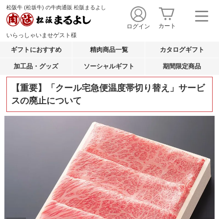
松阪牛 (松坂牛) の牛肉通販 松阪まるよし
カート
ログイン
いらっしゃいませ
ゲスト
様
ギフトにおすすめ
精肉商品一覧
カタログギフト
加工品・グッズ
ソーシャルギフト
期間限定商品
【重要】「クール宅急便温度帯切り替え」サービ
スの廃止について