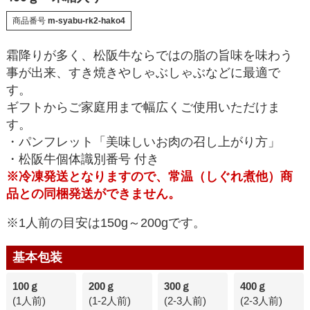
商品番号
m-syabu-rk2-hako4
霜降りが多く、松阪牛ならではの脂の旨味を味わう
事が出来、すき焼きやしゃぶしゃぶなどに最適で
す。
ギフトからご家庭用まで幅広くご使用いただけま
す。
・パンフレット「美味しいお肉の召し上がり方」
・松阪牛個体識別番号 付き
※冷凍発送となりますので、常温（しぐれ煮他）商
品との同梱発送ができません。
※1人前の目安は150g～200gです。
基本包装
100ｇ
200ｇ
300ｇ
400ｇ
(1人前)
(1-2人前)
(2-3人前)
(2-3人前)