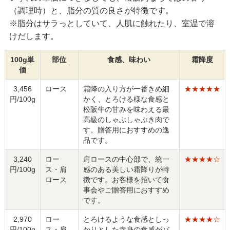
（調理時）と、脂分の質の良さが特徴です。
※脂分はサラっとしていて、人肌に触れたり、室温で溶
けだします。
100g単
部位
食感、味わい
霜降度
価
3,456
ロース
霜降の入り方が一番きめ細
★★★★★
円/100g
かく、とろける様な食感と
松阪牛の甘みを味わえる最
高級のしゃぶしゃぶき肉で
す。贈答用におすすめの逸
品です。
3,240
ロー
肩ロースの中心部で、統一
★★★★☆
円/100g
ス・肩
感のある美しい霜降りが特
ロース
徴です。お客様を招いて食
事会やご贈答用におすすめ
です。
2,970
ロー
とろけるような食感としっ
★★★★☆
円/100g
ス・肩
かりとした赤身の食感がバ