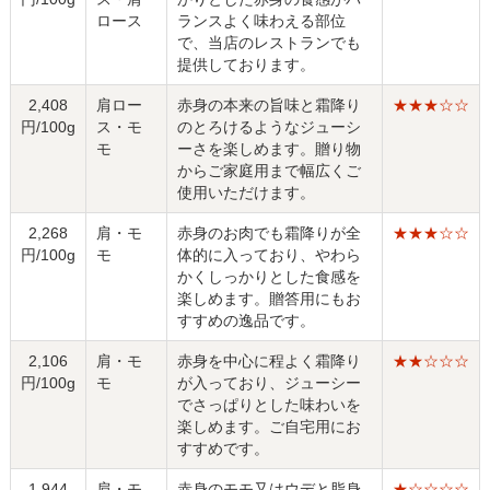
ロース
ランスよく味わえる部位
で、当店のレストランでも
提供しております。
2,408
肩ロー
赤身の本来の旨味と霜降り
★★★☆☆
円/100g
ス・モ
のとろけるようなジューシ
モ
ーさを楽しめます。贈り物
からご家庭用まで幅広くご
使用いただけます。
2,268
肩・モ
赤身のお肉でも霜降りが全
★★★☆☆
円/100g
モ
体的に入っており、やわら
かくしっかりとした食感を
楽しめます。贈答用にもお
すすめの逸品です。
2,106
肩・モ
赤身を中心に程よく霜降り
★★☆☆☆
円/100g
モ
が入っており、ジューシー
でさっぱりとした味わいを
楽しめます。ご自宅用にお
すすめです。
1,944
肩・モ
赤身のモモ又はウデと脂身
★☆☆☆☆