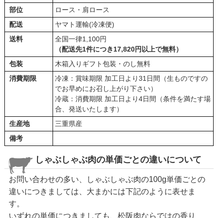
部位
ロース・肩ロース
配送
ヤマト運輸(冷凍便)
送料
全国一律1,100円
（配送先1件につき17,820円以上で無料）
包装
木箱入りギフト包装・のし無料
消費期限
冷凍：賞味期限 加工日より31日間（生ものですの
でお早めにお召し上がり下さい）
冷蔵：消費期限 加工日より4日間（条件を満たす場
合、発送いたします）
生産地
三重県産
備考
しゃぶしゃぶ肉の単価ごとの違いについて
お問い合わせの多い、しゃぶしゃぶ肉の100g単価ごとの
違いにつきましては、大まかには下記のように表せま
す。
いずれの単価につきましても、松阪肉ならではの香り