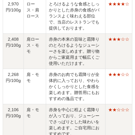
2,970
ロー
とろけるような食感としっ
★★★★☆
円/100g
ス・肩
かりとした赤身の食感がバ
ロース
ランスよく味わえる部位
で、当店のレストランでも
提供しております。
2,408
肩ロー
赤身の本来の旨味と霜降り
★★★☆☆
円/100g
ス・モ
のとろけるようなジューシ
モ
ーさを楽しめます。贈り物
からご家庭用まで幅広くご
使用いただけます。
2,268
肩・モ
赤身のお肉でも霜降りが全
★★★☆☆
円/100g
モ
体的に入っており、やわら
かくしっかりとした食感を
楽しめます。贈答用にもお
すすめの逸品です。
2,106
肩・モ
赤身を中心に程よく霜降り
★★☆☆☆
円/100g
モ
が入っており、ジューシー
でさっぱりとした味わいを
楽しめます。ご自宅用にお
すすめです。