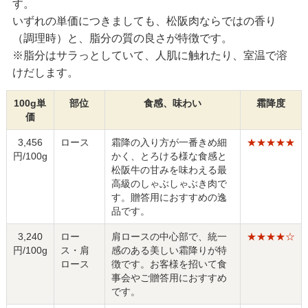
す。
いずれの単価につきましても、松阪肉ならではの香り
（調理時）と、脂分の質の良さが特徴です。
※脂分はサラっとしていて、人肌に触れたり、室温で溶
けだします。
100g単
部位
食感、味わい
霜降度
価
3,456
ロース
霜降の入り方が一番きめ細
★★★★★
円/100g
かく、とろける様な食感と
松阪牛の甘みを味わえる最
高級のしゃぶしゃぶき肉で
す。贈答用におすすめの逸
品です。
3,240
ロー
肩ロースの中心部で、統一
★★★★☆
円/100g
ス・肩
感のある美しい霜降りが特
ロース
徴です。お客様を招いて食
事会やご贈答用におすすめ
です。