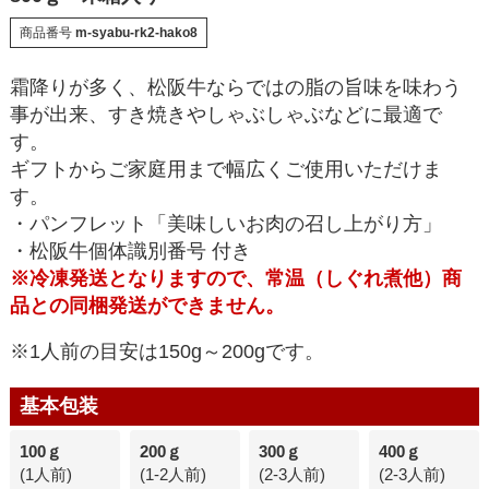
商品番号
m-syabu-rk2-hako8
霜降りが多く、松阪牛ならではの脂の旨味を味わう
事が出来、すき焼きやしゃぶしゃぶなどに最適で
す。
ギフトからご家庭用まで幅広くご使用いただけま
す。
・パンフレット「美味しいお肉の召し上がり方」
・松阪牛個体識別番号 付き
※冷凍発送となりますので、常温（しぐれ煮他）商
品との同梱発送ができません。
※1人前の目安は150g～200gです。
基本包装
100ｇ
200ｇ
300ｇ
400ｇ
(1人前)
(1-2人前)
(2-3人前)
(2-3人前)