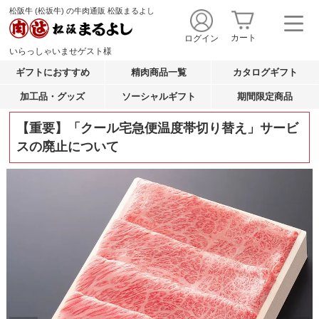
松阪牛 (松坂牛) の牛肉通販 松阪まるよし
カート
ログイン
いらっしゃいませ
ゲスト
様
ギフトにおすすめ
精肉商品一覧
カタログギフト
加工品・グッズ
ソーシャルギフト
期間限定商品
【重要】「クール宅急便温度帯切り替え」サービ
スの廃止について