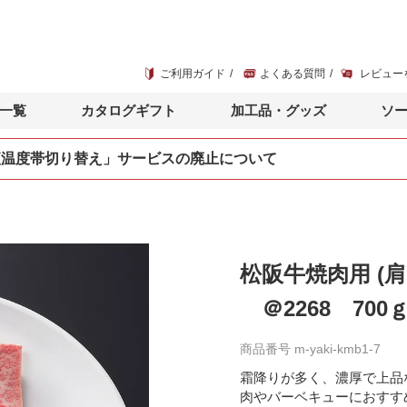
ご利用ガイド
よくある質問
レビュー
一覧
カタログギフト
加工品・グッズ
ソ
便温度帯切り替え」サービスの廃止について
松阪牛焼肉用 (
＠2268 700
商品番号
m-yaki-kmb1-7
霜降りが多く、濃厚で上品
肉やバーベキューにおすす