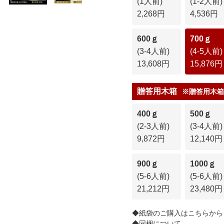
(1人前)
(1-2人前)
2,268円
4,536円
600ｇ
700ｇ
(3-4人前)
(4-5人前)
13,608円
15,876円
贈答用木箱
※贈答用木箱
400ｇ
500ｇ
(2-3人前)
(3-4人前)
9,872円
12,140円
900ｇ
1000ｇ
(5-6人前)
(5-6人前)
21,212円
23,480円
◆紙袋のご購入はこちらから
◆同梱について