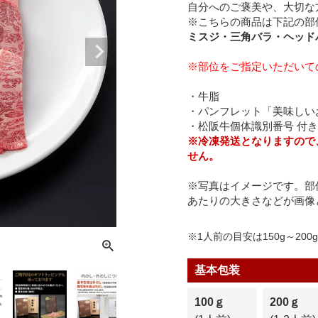
自分へのご褒美や、大切な
※こちらの商品は下記の部
ミスジ・三角バラ・ヘッド
※部位をご指定いただいて
・牛脂
・パンフレット「美味しい
・松阪牛個体識別番号 付き
※冷凍発送となりますので
せん。
※写真はイメージです。部
あたりの大きさなどが画像
※1人前の目安は150g～200
基本包装
100ｇ
200ｇ