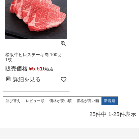
松阪牛ヒレステーキ肉 100ｇ
1枚
販売価格
¥
5,616
税込
詳細を見る
並び替え
レビュー順
価格が安い順
価格が高い順
新着順
25
件中
1
-
25
件表示