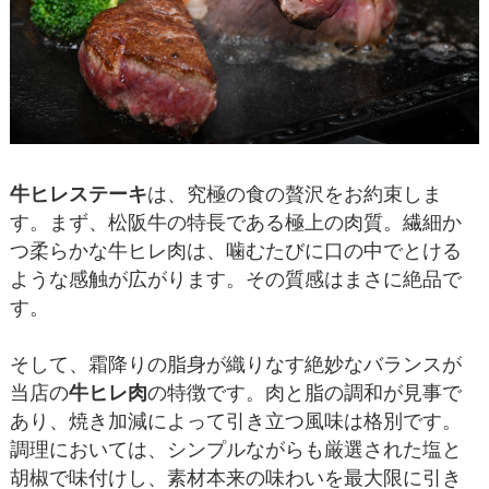
牛ヒレステーキ
は、究極の食の贅沢をお約束しま
す。まず、松阪牛の特長である極上の肉質。繊細か
つ柔らかな牛ヒレ肉は、噛むたびに口の中でとける
ような感触が広がります。その質感はまさに絶品で
す。
そして、霜降りの脂身が織りなす絶妙なバランスが
当店の
牛ヒレ肉
の特徴です。肉と脂の調和が見事で
あり、焼き加減によって引き立つ風味は格別です。
調理においては、シンプルながらも厳選された塩と
胡椒で味付けし、素材本来の味わいを最大限に引き