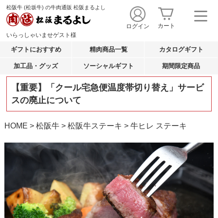
松阪牛 (松坂牛) の牛肉通販 松阪まるよし
カート
ログイン
いらっしゃいませ
ゲスト
様
ギフトにおすすめ
精肉商品一覧
カタログギフト
加工品・グッズ
ソーシャルギフト
期間限定商品
【重要】「クール宅急便温度帯切り替え」サービ
スの廃止について
HOME
松阪牛
松阪牛ステーキ
牛ヒレ ステーキ