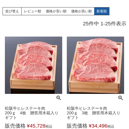
並び替え
レビュー順
価格が安い順
価格が高い順
新着順
25
件中
1
-
25
件表示
松阪牛ヒレステーキ肉
松阪牛ヒレステーキ肉
200ｇ 4枚 贈答用木箱入り
200ｇ 3枚 贈答用木箱入り
ギフト
ギフト
販売価格
¥
45,728
販売価格
¥
34,496
税込
税込