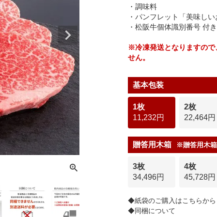
・調味料
・パンフレット「美味しい
・松阪牛個体識別番号 付き
※冷凍発送となりますので
せん。
基本包装
1枚
2枚
11,232円
22,464円
贈答用木箱
※贈答用木箱
3枚
4枚
34,496円
45,728円
◆紙袋のご購入はこちらから
◆同梱について