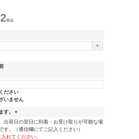
32
税込
前
ください
ざいません
ます。
(
、出荷日の翌日に到着・お受け取りが可能な場
必
です。（通信欄にてご記入ください）
須
に入れてください。