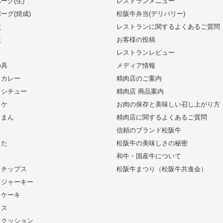
ーグ(生)
レストランメニュー
ーグ(焼成)
松阪牛弁当(デリバリー)
煮
レストランに関するよくあるご質問
煮
お客様の投稿
そ
レストランレビュー
の具
メディア情報
フカレー
精肉店のご案内
フシチュー
精肉店 商品案内
ッケ
お肉の保存と美味しい召し上がり方
きまん
精肉店に関するよくあるご質問
信頼のブランド松阪牛
した
松阪牛の美味しさの秘密
和牛・国産牛について
フチップス
松阪牛まつり（松阪牛共進会）
フジャーキー
りケーキ
イス
りクッション