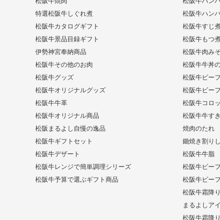
松阪牛焼肉
松阪牛ハンバ
特選松阪牛しぐれ煮
松阪牛ハンバ
松阪牛カタログギフト
松阪牛すじ
松阪牛景品目録ギフト
松阪牛もつ
伊勢神宮奉納商品
松阪牛肉み
松阪牛その他のお肉
松阪牛牛丼
松阪牛グッズ
松阪牛ビー
松阪牛オリジナルグッズ
松阪牛ビー
松阪牛牛革
松阪牛コロ
松阪牛オリジナル商品
松阪牛牛す
松阪まるよし自慢の逸品
焼肉のたれ
松阪牛ギフトセット
鋤焼き割り
松阪牛デザート
松阪牛牛脂
松阪牛レンジで簡単調理シリーズ
松阪牛ビー
松阪牛予算で選ぶギフト商品
松阪牛ビー
松阪牛霜降
まるよしア
松阪牛霜降