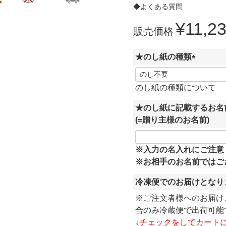
◆よくある質問
¥
11,2
販売価格
★のし紙の種類
(
必
のし紙の種類について
須
★のし紙に記載するお名
)
(=贈り主様のお名前)
※入力の名入れにご注意
※お相手のお名前ではご
冷凍便でのお届けとなり
※ご注文者様へのお届け
合のみ冷蔵便で出荷可能
↓
チェックをしてカート