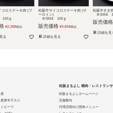
コロステーキ肉 (ブ
松阪牛サイコロステーキ肉 (サ
松阪牛すき焼
ーロイン)
＠3456 1
 100ｇ
＠3834 100ｇ
販売価格
格
販売価格
¥
2,268
¥
3,834
税込
税込
詳細を見
見る
詳細を見る
松阪まるよし 精肉・レストラン
れ煮
松阪まるよしホームページ
れ煮唐辛子入り
店舗案内
ストビーフ
代理店様向け団体メニュー