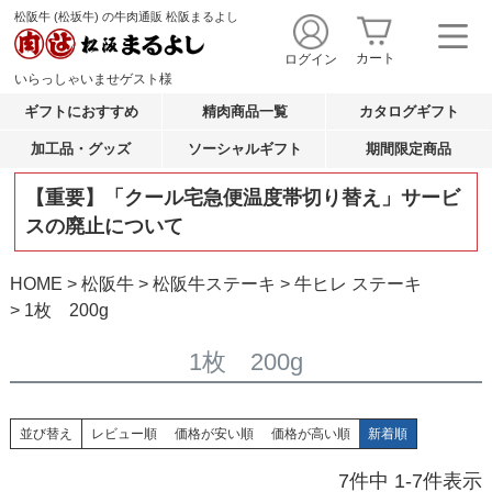
松阪牛 (松坂牛) の牛肉通販 松阪まるよし
カート
ログイン
いらっしゃいませ
ゲスト
様
ギフトにおすすめ
精肉商品一覧
カタログギフト
加工品・グッズ
ソーシャルギフト
期間限定商品
【重要】「クール宅急便温度帯切り替え」サービ
スの廃止について
HOME
松阪牛
松阪牛ステーキ
牛ヒレ ステーキ
1枚 200g
1枚 200g
並び替え
レビュー順
価格が安い順
価格が高い順
新着順
7
件中
1
-
7
件表示